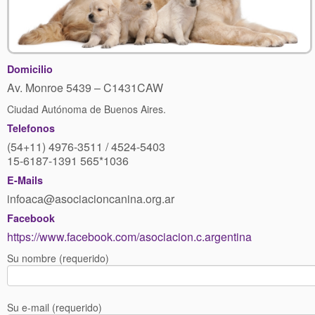
05 – Anatomía II
06 – Movimiento I
Domicilio
07 – Introducción a la Genética
Av. Monroe 5439 – C1431CAW
08 – Reproducción
Ciudad Autónoma de Buenos Aires.
Telefonos
09 – Etología
(54+11) 4976-3511 / 4524-5403
10 – Puros por Cruza por Fenotipo – Conclusiones
15-6187-1391 565*1036
E-Mails
Cinofilia
infoaca@asociacioncanina.org.ar
01 – Anatomía III
Facebook
https://www.facebook.com/asociacion.c.argentina
02 – Movimiento II
Su nombre (requerido)
03 – Estándares – Cómo interpretarlos
04 – Juzgamiento – Los fundamentos de un buen juez
Su e-mail (requerido)