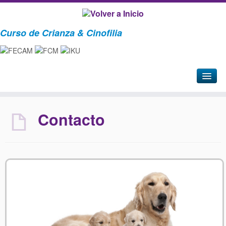
Curso de Crianza & Cinofilia
Inicio
Contacto
Cursos
Crianza
01 – Introducción
02 – Breve historia, del Lobo al Perro doméstico
03 – Enfermedades Infecto Contagiosas – Plan Sanitario
04 – Anatomía I